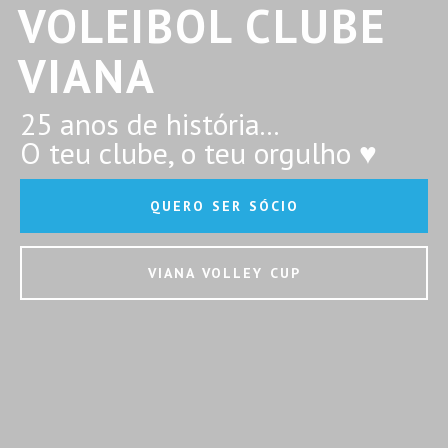
VOLEIBOL CLUBE
VIANA
25 anos de história...
O teu clube, o teu orgulho ♥
QUERO SER SÓCIO
VIANA VOLLEY CUP